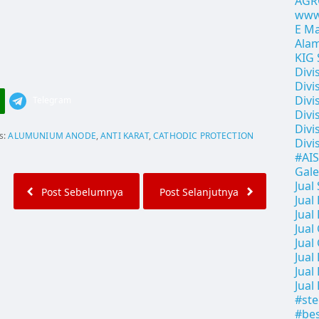
AGR
www
E Ma
Alam
KIG 
Divi
Divi
Divi
Telegram
Divi
Divi
s:
ALUMUNIUM ANODE
,
ANTI KARAT
,
CATHODIC PROTECTION
Divi
#AI
Gale
Jual
Post Sebelumnya
Post Selanjutnya
Jual
Jual
Jual
Jual
Jual
Jual
Jual
#ste
#bes