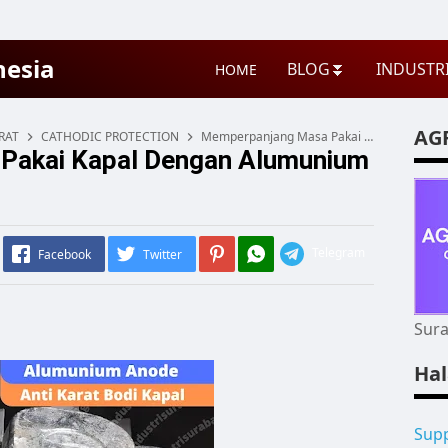
nesia
BLOG
⏬
INDUSTR
HOME
AG
RAT
CATHODIC PROTECTION
Memperpanjang Masa Pakai Kapal dengan Alumunium Anode Anti Karat
Pakai Kapal Dengan Alumunium
Telegram
Facebook
Twitter
Sura
Ha
Supp