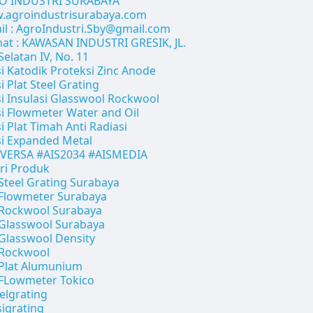
O INDUSTRI SURABAYA
.agroindustrisurabaya.com
il : AgroIndustri.Sby@gmail.com
at : KAWASAN INDUSTRI GRESIK, JL.
Selatan IV, No. 11
si Katodik Proteksi Zinc Anode
si Plat Steel Grating
si Insulasi Glasswool Rockwool
si Flowmeter Water and Oil
si Plat Timah Anti Radiasi
si Expanded Metal
SVERSA #AIS2034 #AISMEDIA
ri Produk
 Steel Grating Surabaya
 Flowmeter Surabaya
 Rockwool Surabaya
 Glasswool Surabaya
 Glasswool Density
 Rockwool
 Plat Alumunium
 FLowmeter Tokico
elgrating
igrating