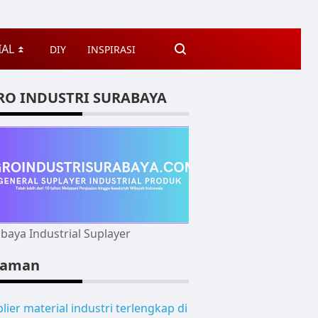
IAL
DIY
INSPIRASI
⏬
RO INDUSTRI SURABAYA
baya Industrial Suplayer
laman
lier material industri terlengkap di