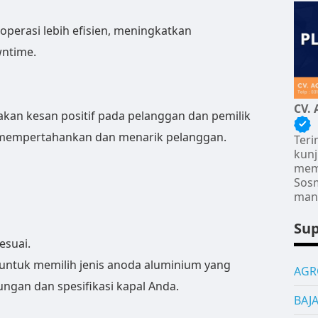
operasi lebih efisien, meningkatkan
wntime.
CV. 
kan kesan positif pada pelanggan dan pemilik
 mempertahankan dan menarik pelanggan.
Teri
kunj
memb
Sos
manf
Sup
esuai.
 untuk memilih jenis anoda aluminium yang
AGR
ungan dan spesifikasi kapal Anda.
BAJ