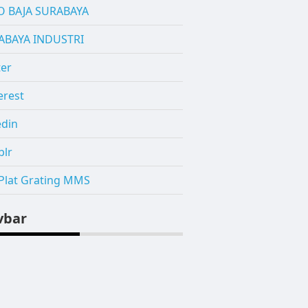
O BAJA SURABAYA
ABAYA INDUSTRI
ter
erest
edin
blr
 Plat Grating MMS
vbar